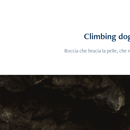
Climbing do
Roccia che brucia la pelle, che 