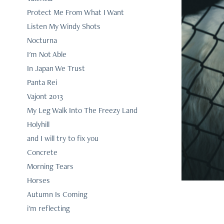
Protect Me From What I Want
Listen My Windy Shots
Nocturna
I'm Not Able
In Japan We Trust
Panta Rei
Vajont 2013
My Leg Walk Into The Freezy Land
Holyhill
and I will try to fix you
Concrete
Morning Tears
Horses
Autumn Is Coming
i'm reflecting