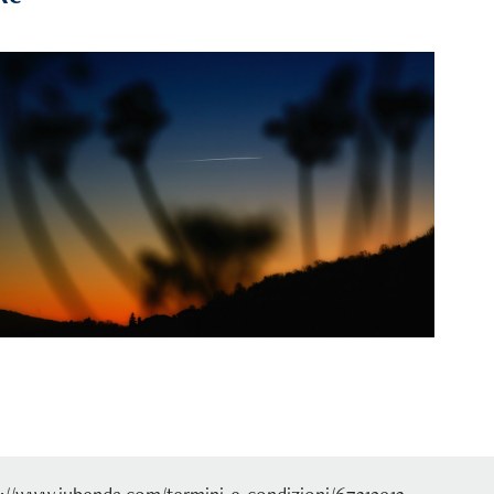
2013
Holyhill
icy