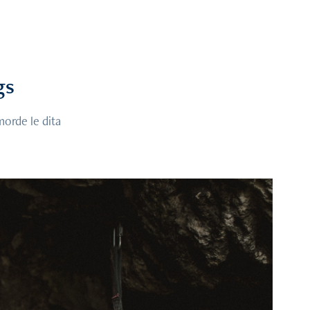
gs
morde le dita