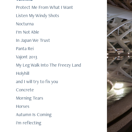
Protect Me From What I Want
Listen My Windy Shots
Nocturna
I'm Not Able
In Japan We Trust
Panta Rei
Vajont 2013
My Leg Walk Into The Freezy Land
Holyhill
and I will try to fix you
Concrete
Morning Tears
Horses
Autumn Is Coming
i'm reflecting